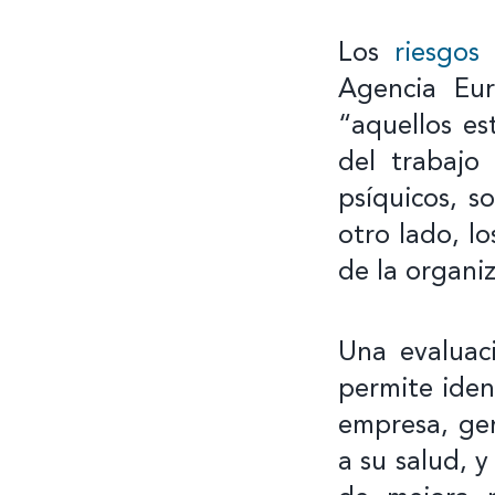
Los
riesgos 
Agencia Eu
“aquellos es
del trabajo
psíquicos, so
otro lado, l
de la organi
Una evaluac
permite iden
empresa, gen
a su salud, 