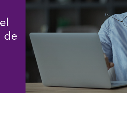
el
l de