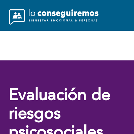
Saltar
al
contenido
Inicio
Qui
Evaluación de
riesgos
psicosociales