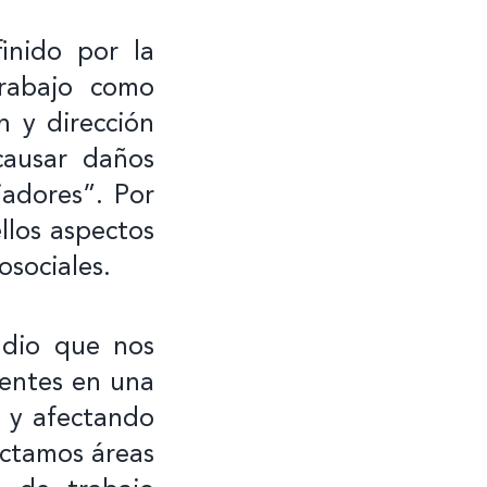
inido por la
rabajo como
n y dirección
causar daños
ajadores”. Por
los aspectos
osociales.
udio que nos
sentes en una
s y afectando
ectamos áreas