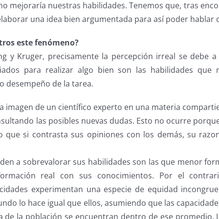
 no mejoraría nuestras habilidades. Tenemos que, tras enc
y elaborar una idea bien argumentada para así poder hablar
tros este fenómeno?
 y Kruger, precisamente la percepción irreal se debe a 
iados para realizar algo bien son las habilidades que 
o desempeño de la tarea.
la imagen de un científico experto en una materia comparti
ultando las posibles nuevas dudas. Esto no ocurre porqu
ino que si contrasta sus opiniones con los demás, su raz
den a sobrevalorar sus habilidades son las que menor fo
formación real con sus conocimientos. Por el contrar
acidades experimentan una especie de equidad incongrue
ndo lo hace igual que ellos, asumiendo que las capacidade
a de la población se encuentran dentro de ese promedio. 