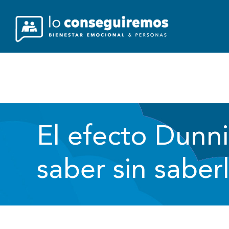
Saltar
al
contenido
Inicio
Qui
El efecto Dunn
saber sin saber