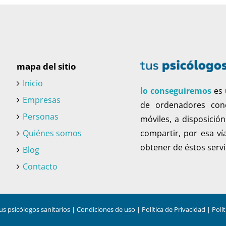
mapa del sitio
Inicio
lo conseguiremos
es 
Empresas
de ordenadores cone
Personas
móviles, a disposició
Quiénes somos
compartir, por esa ví
obtener de éstos servi
Blog
Contacto
us psicólogos sanitarios |
Condiciones de uso
|
Política de Privacidad
|
Polí