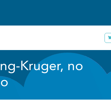
énes somos
Personas
Empresas
Blog
ing-Kruger, no
lo