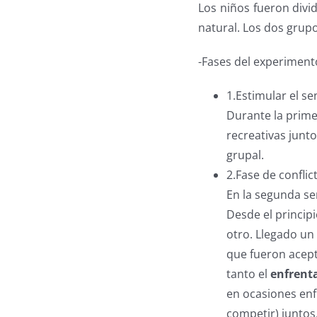
Los niños fueron div
natural. Los dos grupo
-Fases del experiment
1.Estimular el s
Durante la prime
recreativas junt
grupal.
2.Fase de conflic
En la segunda se
Desde el princip
otro. Llegado un
que fueron acept
tanto el
enfrent
en ocasiones enf
competir) juntos