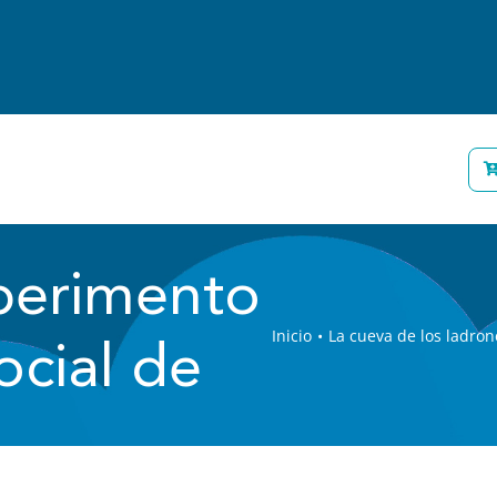
énes somos
Personas
Empresas
Blog
xperimento
Inicio
La cueva de los ladrone
ocial de