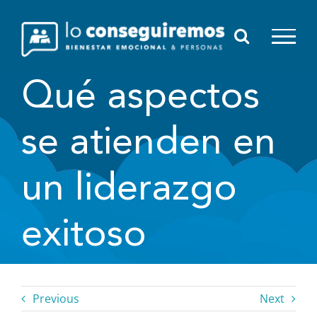
Saltar
al
contenido
Qué aspectos
se atienden en
un liderazgo
exitoso
Previous
Next